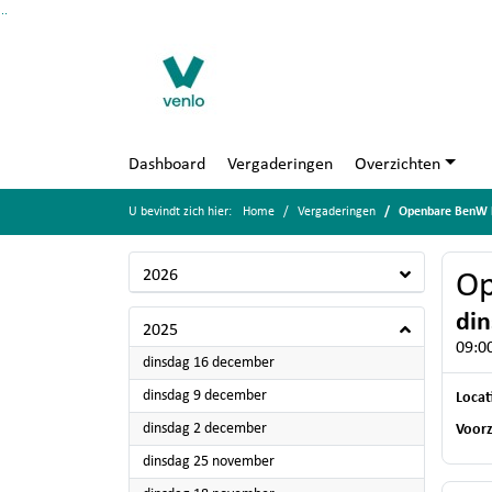
Ga naar de inhoud van deze pagina
Ga naar het zoeken
Ga naar het menu
Dashboard
Vergaderingen
Overzichten
U bevindt zich hier:
Home
Vergaderingen
Openbare BenW b
2026
Op
din
2025
09:00
2025
dinsdag 16 december
2025
dinsdag 9 december
Locat
2025
dinsdag 2 december
Voorz
2025
dinsdag 25 november