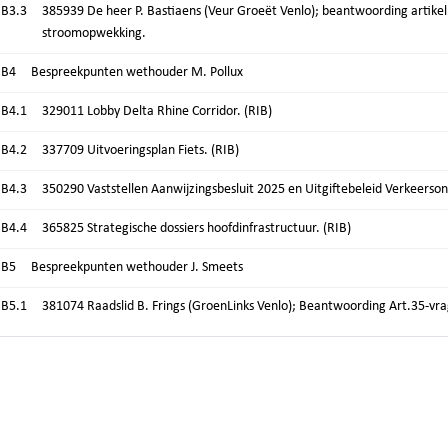
.B3.3
385939 De heer P. Bastiaens (Veur Groeët Venlo); beantwoording artikel
stroomopwekking.
.B4
Bespreekpunten wethouder M. Pollux
.B4.1
329011 Lobby Delta Rhine Corridor. (RIB)
.B4.2
337709 Uitvoeringsplan Fiets. (RIB)
.B4.3
350290 Vaststellen Aanwijzingsbesluit 2025 en Uitgiftebeleid Verkeerson
.B4.4
365825 Strategische dossiers hoofdinfrastructuur. (RIB)
.B5
Bespreekpunten wethouder J. Smeets
.B5.1
381074 Raadslid B. Frings (GroenLinks Venlo); Beantwoording Art.35-vr