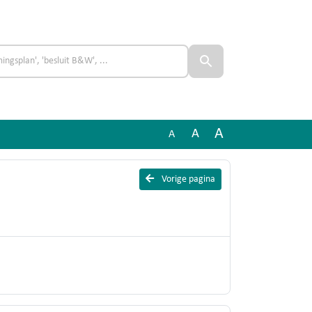
A
A
A
Vorige pagina