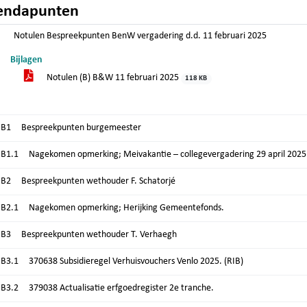
endapunten
Notulen Bespreekpunten BenW vergadering d.d. 11 februari 2025
Bijlagen
Notulen (B) B&W 11 februari 2025
118 KB
.B1
Bespreekpunten burgemeester
.B1.1
Nagekomen opmerking; Meivakantie – collegevergadering 29 april 2025
.B2
Bespreekpunten wethouder F. Schatorjé
.B2.1
Nagekomen opmerking; Herijking Gemeentefonds.
.B3
Bespreekpunten wethouder T. Verhaegh
.B3.1
370638 Subsidieregel Verhuisvouchers Venlo 2025. (RIB)
.B3.2
379038 Actualisatie erfgoedregister 2e tranche.