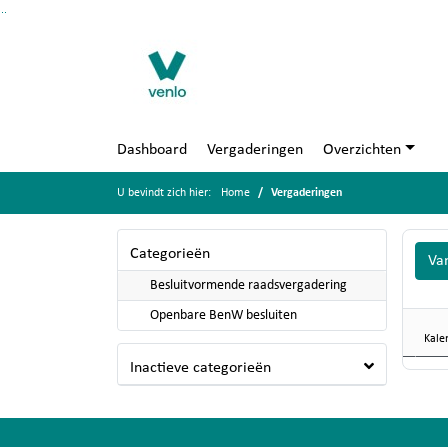
Ga naar de inhoud van deze pagina
Ga naar het zoeken
Ga naar het menu
Dashboard
Vergaderingen
Overzichten
U bevindt zich hier:
Home
Vergaderingen
Categorieën
Va
Besluitvormende raadsvergadering
Openbare BenW besluiten
Kale
Inactieve categorieën