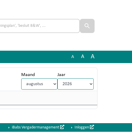
A
A
A
Maand
Jaar
iBabs Vergadermanagement
Inloggen