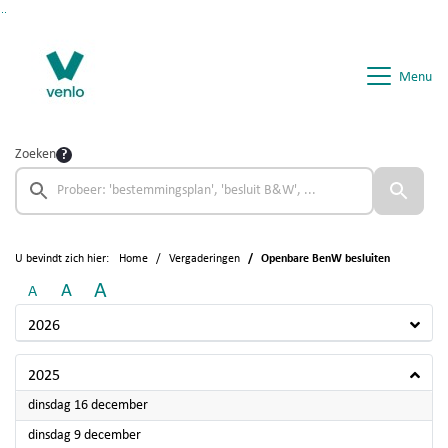
Ga naar de inhoud van deze pagina
Ga naar het zoeken
Ga naar het menu
Menu
Zoeken
U bevindt zich hier:
Home
Vergaderingen
Openbare BenW besluiten
A
A
A
2026
2025
2025
dinsdag 16 december
2025
dinsdag 9 december