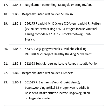
1.B4.3
Nagekomen opmerking; Draagvlakmeting BIZ’en.
1.B5
Bespreekpunten wethouder M. Pollux
1.B5.1
556175 Raadslid M. Dückers (CDA) en raadslid R. Rutten
(VVD); beantwoording art. 35-vragen inzake Voorstel
aanleg rotonde N273 t.h.v. Brookerhofweg Hout-
Blerick.
1.B5.2
563991 Wijzigingsverzoek subsidiebeschikking
INTERREG VI project Healthy Building Movement.
1.B5.3
512658 Subsidieregeling Lokale Aanpak Isolatie Venlo.
1.B6
Bespreekpunten wethouder J. Smeets
1.B6.1
561025 P. Bastiaens (Veur Groeët Venlo);
beantwoording artikel 35-vragen van raadslid P.
Bastiaens inzake situatie locatie Hogeweg 28 en
omliggende straten.