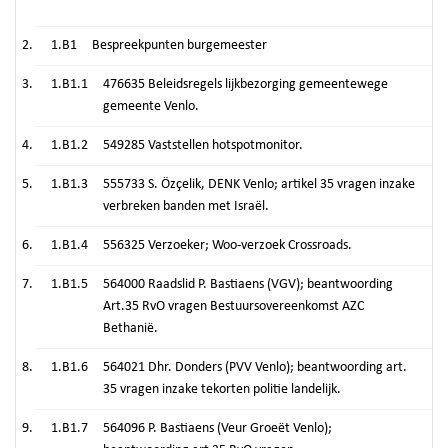
1.B1
Bespreekpunten burgemeester
1.B1.1
476635 Beleidsregels lijkbezorging gemeentewege
gemeente Venlo.
1.B1.2
549285 Vaststellen hotspotmonitor.
1.B1.3
555733 S. Özçelik, DENK Venlo; artikel 35 vragen inzake
verbreken banden met Israël.
1.B1.4
556325 Verzoeker; Woo-verzoek Crossroads.
1.B1.5
564000 Raadslid P. Bastiaens (VGV); beantwoording
Art.35 RvO vragen Bestuursovereenkomst AZC
Bethanië.
1.B1.6
564021 Dhr. Donders (PVV Venlo); beantwoording art.
35 vragen inzake tekorten politie landelijk.
1.B1.7
564096 P. Bastiaens (Veur Groeët Venlo);