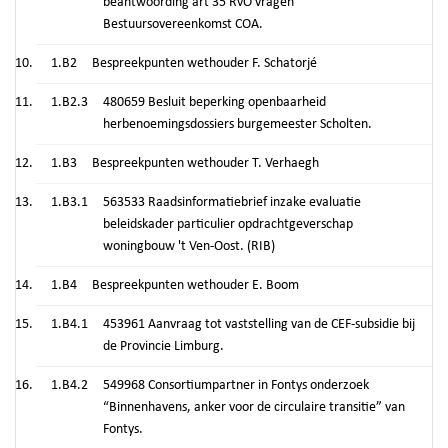
beantwoording art 35 RvO vragen
Bestuursovereenkomst COA.
1.B2
Bespreekpunten wethouder F. Schatorjé
1.B2.3
480659 Besluit beperking openbaarheid
herbenoemingsdossiers burgemeester Scholten.
1.B3
Bespreekpunten wethouder T. Verhaegh
1.B3.1
563533 Raadsinformatiebrief inzake evaluatie
beleidskader particulier opdrachtgeverschap
woningbouw 't Ven-Oost. (RIB)
1.B4
Bespreekpunten wethouder E. Boom
1.B4.1
453961 Aanvraag tot vaststelling van de CEF-subsidie bij
de Provincie Limburg.
1.B4.2
549968 Consortiumpartner in Fontys onderzoek
“Binnenhavens, anker voor de circulaire transitie” van
Fontys.