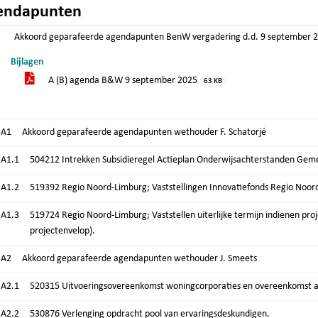
endapunten
Akkoord geparafeerde agendapunten BenW vergadering d.d. 9 september 
Bijlagen
A (B) agenda B&W 9 september 2025
63 KB
.A1
Akkoord geparafeerde agendapunten wethouder F. Schatorjé
.A1.1
504212 Intrekken Subsidieregel Actieplan Onderwijsachterstanden Gem
.A1.2
519392 Regio Noord-Limburg; Vaststellingen Innovatiefonds Regio Noord
.A1.3
519724 Regio Noord-Limburg; Vaststellen uiterlijke termijn indienen pro
projectenvelop).
.A2
Akkoord geparafeerde agendapunten wethouder J. Smeets
.A2.1
520315 Uitvoeringsovereenkomst woningcorporaties en overeenkomst a
.A2.2
530876 Verlenging opdracht pool van ervaringsdeskundigen.