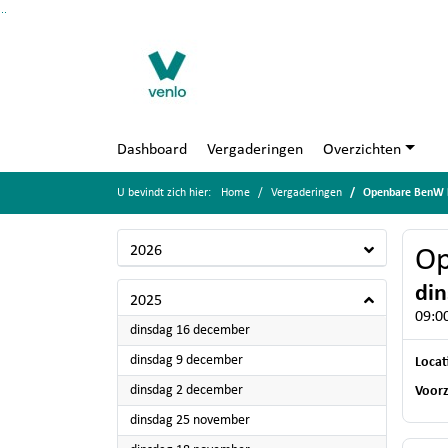
Ga naar de inhoud van deze pagina
Ga naar het zoeken
Ga naar het menu
Dashboard
Vergaderingen
Overzichten
U bevindt zich hier:
Home
Vergaderingen
Openbare BenW b
2026
Op
din
2025
09:00
2025
dinsdag 16 december
2025
dinsdag 9 december
Locat
2025
dinsdag 2 december
Voorz
2025
dinsdag 25 november