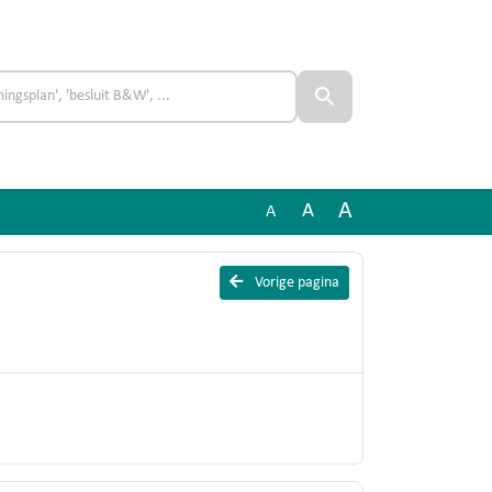
A
A
A
Vorige pagina