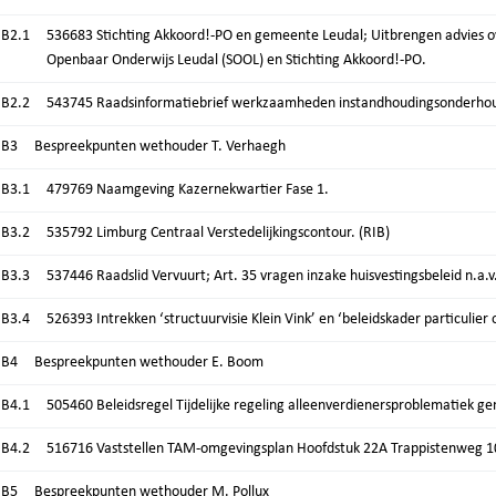
.B2.1
536683 Stichting Akkoord!-PO en gemeente Leudal; Uitbrengen advies ov
Openbaar Onderwijs Leudal (SOOL) en Stichting Akkoord!-PO.
.B2.2
543745 Raadsinformatiebrief werkzaamheden instandhoudingsonderhoud
.B3
Bespreekpunten wethouder T. Verhaegh
.B3.1
479769 Naamgeving Kazernekwartier Fase 1.
.B3.2
535792 Limburg Centraal Verstedelijkingscontour. (RIB)
.B3.3
537446 Raadslid Vervuurt; Art. 35 vragen inzake huisvestingsbeleid n.a.
.B3.4
526393 Intrekken ‘structuurvisie Klein Vink’ en ‘beleidskader particuli
.B4
Bespreekpunten wethouder E. Boom
.B4.1
505460 Beleidsregel Tijdelijke regeling alleenverdienersproblematiek g
.B4.2
516716 Vaststellen TAM-omgevingsplan Hoofdstuk 22A Trappistenweg 1
.B5
Bespreekpunten wethouder M. Pollux