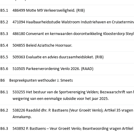
.B5.1
486499 Motie M9 Verkeersveiligheid. (RIB)
.B5.2
471094 Haalbaarheidsstudie Walstroom Industriehaven en Cruisetermin
.B5.3
486180 Convenant en kernwaarden doorontwikkeling Kloosterdorp Steyl
.B5.4
504855 Beleid Aziatische Hoornaar.
.B5.5
509363 Evaluatie en advies duurzaamheidsloket. (RIB)
.B5.6
510505 Parkeerverordening Venlo 2026. (RAAD)
.B6
Bespreekpunten wethouder J. Smeets
.B6.1
533255 Het bestuur van de Sportvereniging Velden; Bezwaarschrift van 
weigering van een eenmalige subsidie voor het jaar 2025.
.B6.2
538226 Raadslid dhr. P. Bastiaens (Veur Groeët Venlo); Artikel 35 vragen
Annakamp.
.B6.3
543892 P. Bastiaens – Veur Groeët Venlo; Beantwoording vragen Artikel 