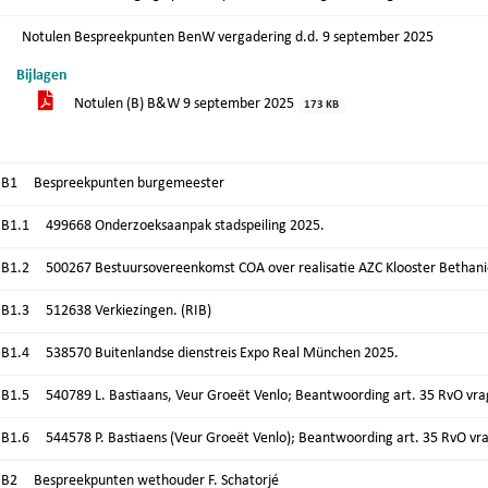
Notulen Bespreekpunten BenW vergadering d.d. 9 september 2025
Bijlagen
Notulen (B) B&W 9 september 2025
173 KB
.B1
Bespreekpunten burgemeester
.B1.1
499668 Onderzoeksaanpak stadspeiling 2025.
.B1.2
500267 Bestuursovereenkomst COA over realisatie AZC Klooster Bethanië
.B1.3
512638 Verkiezingen. (RIB)
.B1.4
538570 Buitenlandse dienstreis Expo Real München 2025.
.B1.5
540789 L. Bastiaans, Veur Groeët Venlo; Beantwoording art. 35 RvO vrag
.B1.6
544578 P. Bastiaens (Veur Groeët Venlo); Beantwoording art. 35 RvO vr
.B2
Bespreekpunten wethouder F. Schatorjé