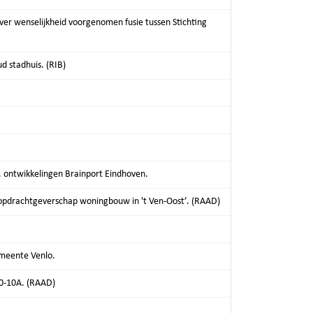
er wenselijkheid voorgenomen fusie tussen Stichting
 stadhuis. (RIB)
v. ontwikkelingen Brainport Eindhoven.
er opdrachtgeverschap woningbouw in 't Ven-Oost’. (RAAD)
emeente Venlo.
0-10A. (RAAD)