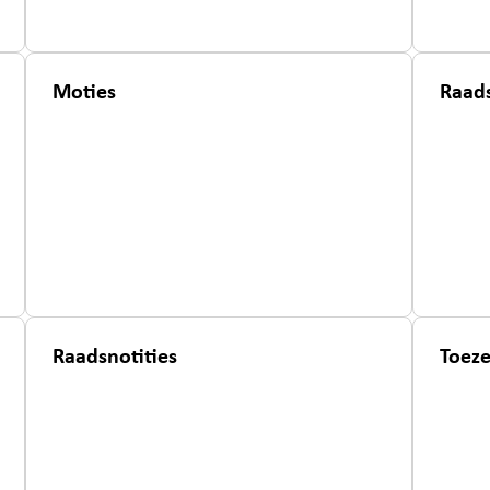
Moties
Raads
Raadsnotities
Toez