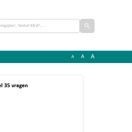
A
A
A
el 35 vragen