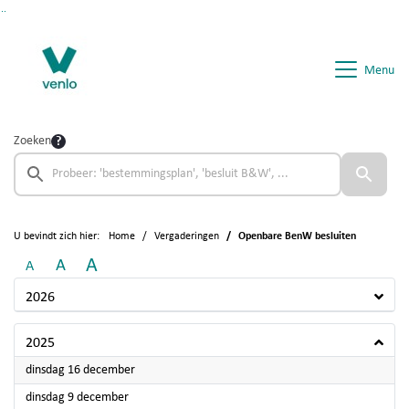
Ga naar de inhoud van deze pagina
Ga naar het zoeken
Ga naar het menu
Menu
Zoeken
U bevindt zich hier:
Home
Vergaderingen
Openbare BenW besluiten
A
A
A
2026
2025
2025
dinsdag 16 december
2025
dinsdag 9 december