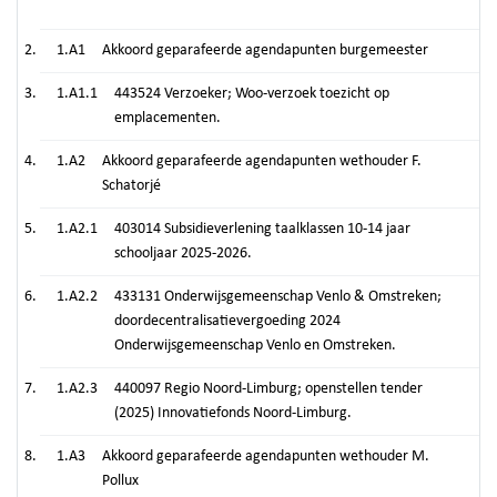
1.A1
Akkoord geparafeerde agendapunten burgemeester
1.A1.1
443524 Verzoeker; Woo-verzoek toezicht op
emplacementen.
1.A2
Akkoord geparafeerde agendapunten wethouder F.
Schatorjé
1.A2.1
403014 Subsidieverlening taalklassen 10-14 jaar
schooljaar 2025-2026.
1.A2.2
433131 Onderwijsgemeenschap Venlo & Omstreken;
doordecentralisatievergoeding 2024
Onderwijsgemeenschap Venlo en Omstreken.
1.A2.3
440097 Regio Noord-Limburg; openstellen tender
(2025) Innovatiefonds Noord-Limburg.
1.A3
Akkoord geparafeerde agendapunten wethouder M.
Pollux