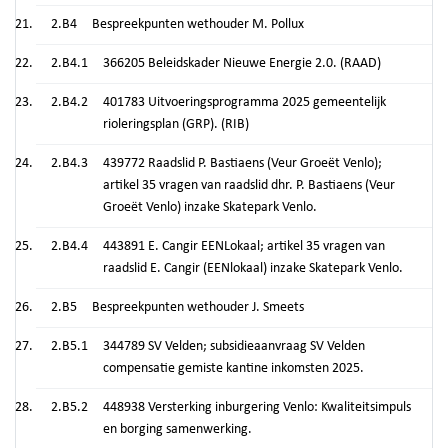
2.B4
Bespreekpunten wethouder M. Pollux
2.B4.1
366205 Beleidskader Nieuwe Energie 2.0. (RAAD)
2.B4.2
401783 Uitvoeringsprogramma 2025 gemeentelijk
rioleringsplan (GRP). (RIB)
2.B4.3
439772 Raadslid P. Bastiaens (Veur Groeët Venlo);
artikel 35 vragen van raadslid dhr. P. Bastiaens (Veur
Groeët Venlo) inzake Skatepark Venlo.
2.B4.4
443891 E. Cangir EENLokaal; artikel 35 vragen van
raadslid E. Cangir (EENlokaal) inzake Skatepark Venlo.
2.B5
Bespreekpunten wethouder J. Smeets
2.B5.1
344789 SV Velden; subsidieaanvraag SV Velden
compensatie gemiste kantine inkomsten 2025.
2.B5.2
448938 Versterking inburgering Venlo: Kwaliteitsimpuls
en borging samenwerking.