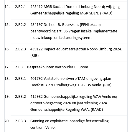
2.B2.1
425412 MGR Sociaal Domein Limburg Noord; wijziging
Gemeenschappelijke regeling MGR SDLN. (RAAD)
2.B2.2
434197 De heer B. Beurskens (EENLokaal);
beantwoording art. 35 vragen inzake Implementatie
nieuw inkoop- en factureringssyteem.
2.B2.3
439122 Impact educatietrajecten Noord-Limburg 2024.
(RIB)
2.B3
Bespreekpunten wethouder E. Boom
2.B3.1
401792 Vaststellen ontwerp TAM-omgevingsplan
Hoofdstuk 22D Stalbergweg 131-135 Venlo. (RIB)
2.B3.2
415982 Gemeenschappelijke regeling WAA Venlo eo;
ontwerp-begroting 2026 en jaarrekening 2024
Gemeenschappelijke Regeling WAA. (RAAD)
2.B3.3
Gunning en exploitatie inpandige fietsenstalling
centrum Venlo.