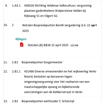
1.A3.1
438326 Stichting Veldense Volkscultuur; vergunning
plaatsen gedenktekens Stolpersteine Velden bij
Rijksweg 51 en Vilgert 42.
2
Notulen Bespreekpunten BenW vergadering d.d. 22 april
2025
Bijlagen
Notulen (B) B&W 22 april 2025
121 KB
2.B1
Bespreekpunten burgemeester
2.B1.1
431466 Diverse omwonenden en het wijkoverleg Venlo
Noord; besluiten op bezwaren tegen
omgevingsvergunning voor het realiseren van een
maatschappelijke opvang en bijbehorende
voorzieningen aan de Bakkersstraat in Venlo
2.B2
Bespreekpunten wethouder F. Schatorjé