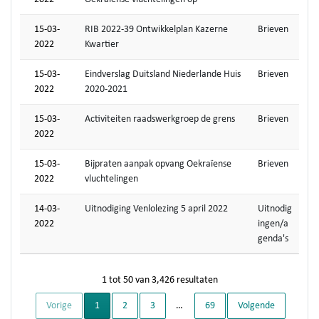
15-03-
RIB 2022-39 Ontwikkelplan Kazerne
Brieven
2022
Kwartier
15-03-
Eindverslag Duitsland Niederlande Huis
Brieven
2022
2020-2021
15-03-
Activiteiten raadswerkgroep de grens
Brieven
2022
15-03-
Bijpraten aanpak opvang Oekraïense
Brieven
2022
vluchtelingen
14-03-
Uitnodiging Venlolezing 5 april 2022
Uitnodig
2022
ingen/a
genda's
1 tot 50 van 3,426 resultaten
Huidige pagina
Vorige
1
2
3
…
69
Volgende