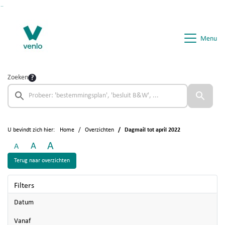
Ga naar de inhoud van deze pagina
Ga naar het zoeken
Ga naar het menu
Menu
Zoeken
U bevindt zich hier:
Home
Overzichten
Dagmail tot april 2022
A
A
A
Terug naar overzichten
Filters
Datum
vanaf