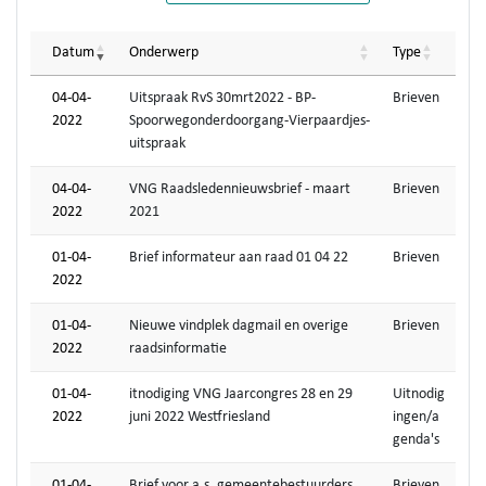
Datum
Onderwerp
Type
04-04-
Uitspraak RvS 30mrt2022 - BP-
Brieven
2022
Spoorwegonderdoorgang-Vierpaardjes-
uitspraak
04-04-
VNG Raadsledennieuwsbrief - maart
Brieven
2022
2021
01-04-
Brief informateur aan raad 01 04 22
Brieven
2022
01-04-
Nieuwe vindplek dagmail en overige
Brieven
2022
raadsinformatie
01-04-
itnodiging VNG Jaarcongres 28 en 29
Uitnodig
2022
juni 2022 Westfriesland
ingen/a
genda's
01-04-
Brief voor a.s. gemeentebestuurders
Brieven