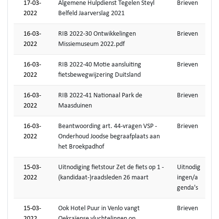
17-03-
Algemene Hulpdienst Tegelen Steyl
Brieven
2022
Belfeld Jaarverslag 2021
16-03-
RIB 2022-30 Ontwikkelingen
Brieven
2022
Missiemuseum 2022.pdf
16-03-
RIB 2022-40 Motie aansluiting
Brieven
2022
fietsbewegwijzering Duitsland
16-03-
RIB 2022-41 Nationaal Park de
Brieven
2022
Maasduinen
16-03-
Beantwoording art. 44-vragen VSP -
Brieven
2022
Onderhoud Joodse begraafplaats aan
het Broekpadhof
15-03-
Uitnodiging fietstour Zet de fiets op 1 -
Uitnodig
2022
(kandidaat-)raadsleden 26 maart
ingen/a
genda's
15-03-
Ook Hotel Puur in Venlo vangt
Brieven
2022
Oekraïense vluchtelingen op