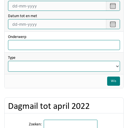
Selecte
een
datum
Datum tot en met
vanaf
Selecte
een
datum
Onderwerp
tot
en
met
Type
Wis
Dagmail tot april 2022
Zoeken: