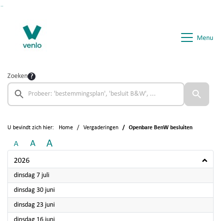
Ga naar de inhoud van deze pagina
Ga naar het zoeken
Ga naar het menu
Menu
Zoeken
U bevindt zich hier:
Home
Vergaderingen
Openbare BenW besluiten
A
A
A
2026
2026
dinsdag 7 juli
2026
dinsdag 30 juni
2026
dinsdag 23 juni
2026
dinsdag 16 juni