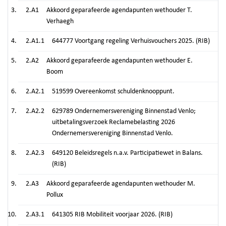
2.A1
Akkoord geparafeerde agendapunten wethouder T.
Verhaegh
2.A1.1
644777 Voortgang regeling Verhuisvouchers 2025. (RIB)
2.A2
Akkoord geparafeerde agendapunten wethouder E.
Boom
2.A2.1
519599 Overeenkomst schuldenknooppunt.
2.A2.2
629789 Ondernemersvereniging Binnenstad Venlo;
uitbetalingsverzoek Reclamebelasting 2026
Ondernemersvereniging Binnenstad Venlo.
2.A2.3
649120 Beleidsregels n.a.v. Participatiewet in Balans.
(RIB)
2.A3
Akkoord geparafeerde agendapunten wethouder M.
Pollux
2.A3.1
641305 RIB Mobiliteit voorjaar 2026. (RIB)