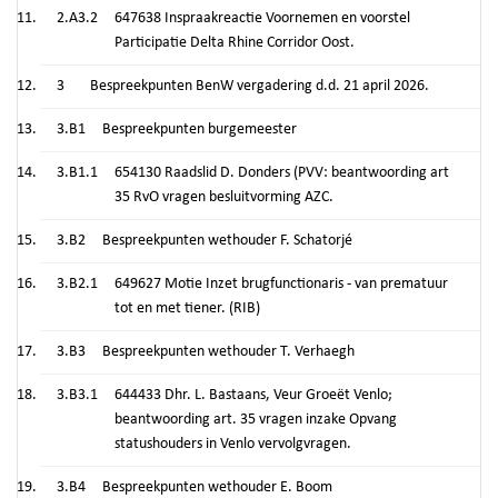
2.A3.2
647638 Inspraakreactie Voornemen en voorstel
Participatie Delta Rhine Corridor Oost.
3
Bespreekpunten BenW vergadering d.d. 21 april 2026.
3.B1
Bespreekpunten burgemeester
3.B1.1
654130 Raadslid D. Donders (PVV: beantwoording art
35 RvO vragen besluitvorming AZC.
3.B2
Bespreekpunten wethouder F. Schatorjé
3.B2.1
649627 Motie Inzet brugfunctionaris - van prematuur
tot en met tiener. (RIB)
3.B3
Bespreekpunten wethouder T. Verhaegh
3.B3.1
644433 Dhr. L. Bastaans, Veur Groeët Venlo;
beantwoording art. 35 vragen inzake Opvang
statushouders in Venlo vervolgvragen.
3.B4
Bespreekpunten wethouder E. Boom