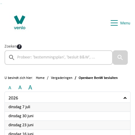
Ga naar de inhoud van deze pagina
Ga naar het zoeken
Ga naar het menu
Menu
Zoeken
U bevindt zich hier:
Home
Vergaderingen
Openbare BenW besluiten
A
A
A
2026
2026
dinsdag 7 juli
2026
dinsdag 30 juni
2026
dinsdag 23 juni
2026
dinsdag 16 juni