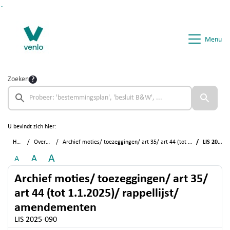
Ga naar de inhoud van deze pagina
Ga naar het zoeken
Ga naar het menu
Menu
Zoeken
U bevindt zich hier:
Home
Overzichten
Archief moties/ toezeggingen/ art 35/ art 44 (tot 1.1.2025)/ rappellijst/ amendementen
LIS 2025-090
A
A
A
Archief moties/ toezeggingen/ art 35/
art 44 (tot 1.1.2025)/ rappellijst/
amendementen
LIS 2025-090