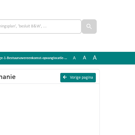
A
A
A
estuursovereenkomst-opvanglocatie-Klooster-Bethanie
hanie
Vorige pagina