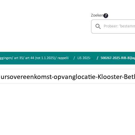
Zoeken
n/ art 35/ art 44 (tot 1.1.2025)/ rappellijst/ amendementen
LIS 2025-090
500267-2025-RIB-Bijlage-1-B
uursovereenkomst-opvanglocatie-Klooster-Bet