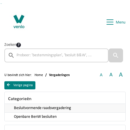
Ga naar de inhoud van deze pagina
Ga naar het zoeken
Ga naar het menu
Menu
Zoeken
A
A
A
U bevindt zich hier:
Home
Vergaderingen
Vorige pagina
Categorieën
Besluitvormende raadsvergadering
Openbare BenW besluiten