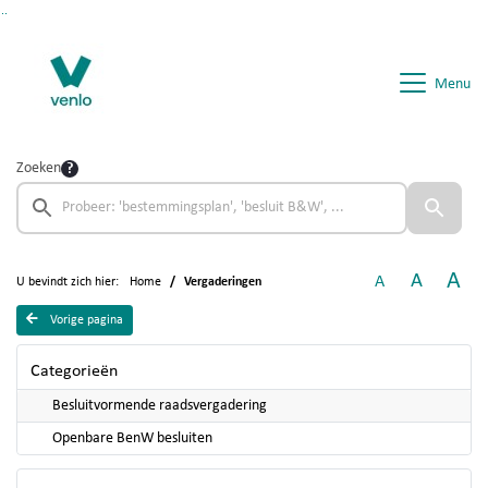
Ga naar de inhoud van deze pagina
Ga naar het zoeken
Ga naar het menu
Menu
Zoeken
A
A
A
U bevindt zich hier:
Home
Vergaderingen
Vorige pagina
Categorieën
Besluitvormende raadsvergadering
Openbare BenW besluiten