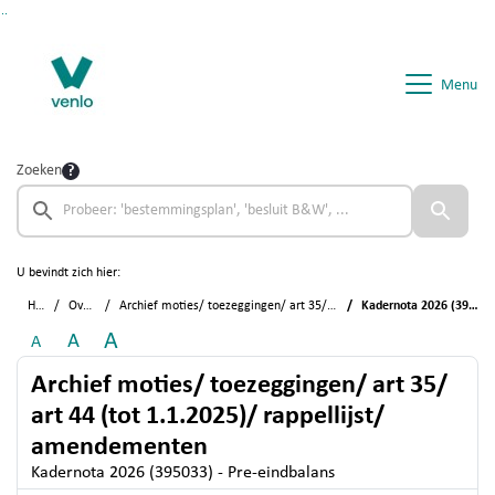
Ga naar de inhoud van deze pagina
Ga naar het zoeken
Ga naar het menu
Menu
Zoeken
U bevindt zich hier:
Home
Overzichten
Archief moties/ toezeggingen/ art 35/ art 44 (tot 1.1.2025)/ rappellijst/ amendementen
Kadernota 2026 (395033) - Pre-eindbalans
A
A
A
Archief moties/ toezeggingen/ art 35/
art 44 (tot 1.1.2025)/ rappellijst/
amendementen
Kadernota 2026 (395033) - Pre-eindbalans