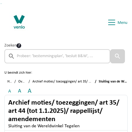
Ga naar de inhoud van deze pagina
Ga naar het zoeken
Ga naar het menu
Menu
Zoeken
U bevindt zich hier:
Home
Overzichten
Archief moties/ toezeggingen/ art 35/ art 44 (tot 1.1.2025)/ rappellijst/ amendementen
Sluiting van de Wereldwinkel Tegelen
A
A
A
Archief moties/ toezeggingen/ art 35/
art 44 (tot 1.1.2025)/ rappellijst/
amendementen
Sluiting van de Wereldwinkel Tegelen