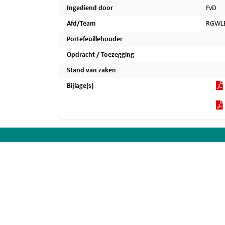
Ingediend door
FvD
Afd/Team
RGWL
Portefeuillehouder
Opdracht / Toezegging
Stand van zaken
Bijlage(s)