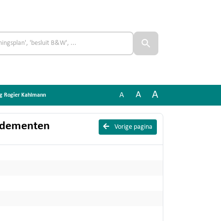
A
A
A
ng Rogier Kahlmann
mendementen
Vorige pagina