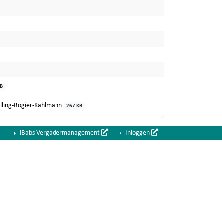
KB
lling-Rogier-Kahlmann
267 KB
iBabs Vergadermanagement
Inloggen