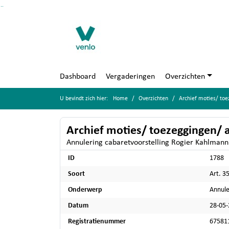
Ga naar de inhoud van deze pagina
Ga naar het zoeken
Ga naar het menu
Dashboard
Vergaderingen
Overzichten
U bevindt zich hier:
Home
Overzichten
Archief moties/ toezeg
Archief moties/ toezeggingen/ a
Annulering cabaretvoorstelling Rogier Kahlmann
ID
1788
Soort
Art. 3
Onderwerp
Annule
Datum
28-05
Registratienummer
67581