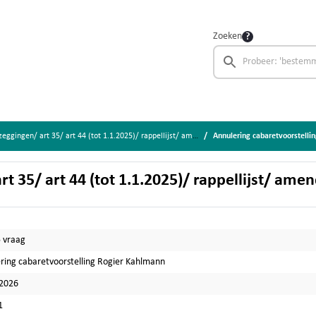
Zoeken
gingen/ art 35/ art 44 (tot 1.1.2025)/ rappellijst/ amendementen
Annulering cabaretvoorstelli
rt 35/ art 44 (tot 1.1.2025)/ rappellijst/ a
5 vraag
ring cabaretvoorstelling Rogier Kahlmann
-2026
1