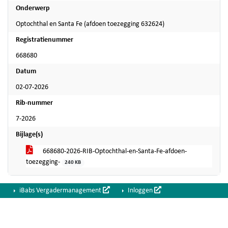
Onderwerp
Optochthal en Santa Fe (afdoen toezegging 632624)
Registratienummer
668680
Datum
02-07-2026
Rib-nummer
7-2026
Bijlage(s)
668680-2026-RIB-Optochthal-en-Santa-Fe-afdoen-
toezegging-
240 KB
iBabs Vergadermanagement
Inloggen