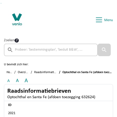
Ga naar de inhoud van deze pagina
Ga naar het zoeken
Ga naar het menu
Menu
Zoeken
U bevindt zich hier:
Home
Overzichten
Raadsinformatiebrieven
Optochthal en Santa Fe (afdoen toezegging 632624)
A
A
A
Raadsinformatiebrieven
Optochthal en Santa Fe (afdoen toezegging 632624)
ID
2021