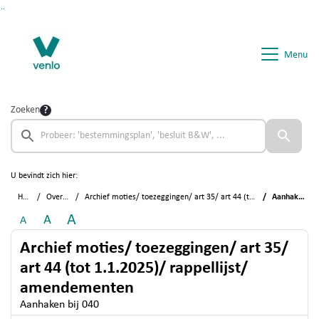
Ga naar de inhoud van deze pagina
Ga naar het zoeken
Ga naar het menu
Menu
Zoeken
U bevindt zich hier:
Home
Overzichten
Archief moties/ toezeggingen/ art 35/ art 44 (tot 1.1.2025)/ rappellijst/ amendementen
Aanhaken bij 040
A
A
A
Archief moties/ toezeggingen/ art 35/
art 44 (tot 1.1.2025)/ rappellijst/
amendementen
Aanhaken bij 040