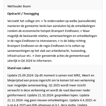
Wethouder Boom
Opdracht / Toezegging
Verzoekt het college om: • Te onderzoeken op welke (aanvullende)
manieren de gemeente Venlo kan aansluiten bij de ontwikkelingen
rondom de economische hotspot Brainport Eindhoven; • Waar
mogelijk de bestaande relaties, samenwerkingen en ontwikkelingen
in de regio Eindhoven te intensiveren; • In de lobby richting
Brainport Eindhoven en de regio Eindhoven in te zetten op
samenwerkingen op het vlak van arbeidsmarkt, huisvesting,
infrastructuur etc. • Over genoemde acties de gemeenteraad
uiterlijk in Q4 2024 te informeren.
Stand van zaken
Update 25.09.2024: Op dit moment is samen met MRE, Weert en
Meijerijstad een proces ingericht om te komen tot een verkenning
naar mogelijke samenwerking. Q1 2025 wordt meer inzicht
verwacht in deze verkenning en wordt de raad daarover nader
geïnformeerd. Update 21.10.2024: gesprekken lopen. Update
21.11.2024: nog geen nieuwe ontwikkelingen. Update 4.4.2025: er
is op 4.4.2025 een RIB uitgegaan m.b.t. deze motie. Update