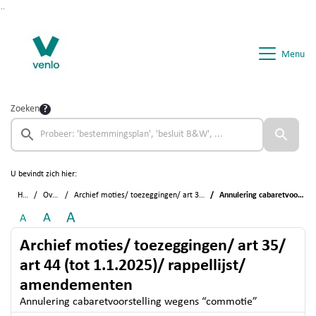
Ga naar de inhoud van deze pagina
Ga naar het zoeken
Ga naar het menu
Menu
Zoeken
U bevindt zich hier:
Home
Overzichten
Archief moties/ toezeggingen/ art 35/ art 44 (tot 1.1.2025)/ rappellijst/ amendementen
Annulering cabaretvoorstelling wegens “commotie”
A
A
A
Archief moties/ toezeggingen/ art 35/
art 44 (tot 1.1.2025)/ rappellijst/
amendementen
Annulering cabaretvoorstelling wegens “commotie”