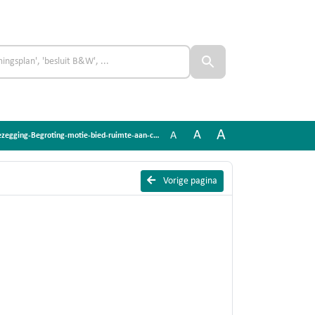
A
A
A
zegging-Begroting-motie-bied-ruimte-aan-cultuurmakers
Vorige pagina