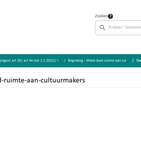
Zoeken
t 35/ art 44 (tot 1.1.2025)/ rappellijst/ amendementen
Begroting - Motie bied ruimte aan cultuurmakers
Toe
d-ruimte-aan-cultuurmakers