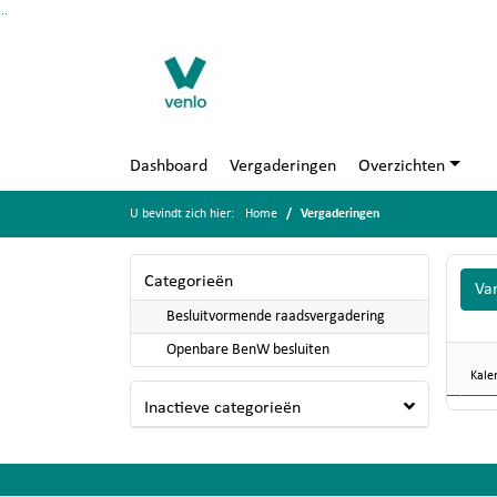
Ga naar de inhoud van deze pagina
Ga naar het zoeken
Ga naar het menu
Dashboard
Vergaderingen
Overzichten
U bevindt zich hier:
Home
Vergaderingen
Categorieën
Va
Besluitvormende raadsvergadering
Openbare BenW besluiten
Kale
Inactieve categorieën