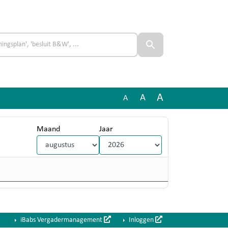
A
A
A
Maand
Jaar
iBabs Vergadermanagement
Inloggen