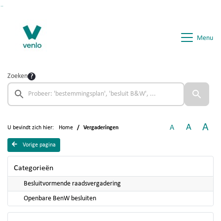
Ga naar de inhoud van deze pagina
Ga naar het zoeken
Ga naar het menu
Menu
Zoeken
A
A
A
U bevindt zich hier:
Home
Vergaderingen
Vorige pagina
Categorieën
Besluitvormende raadsvergadering
Openbare BenW besluiten