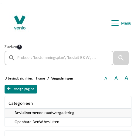
Ga naar de inhoud van deze pagina
Ga naar het zoeken
Ga naar het menu
Menu
Zoeken
A
A
A
U bevindt zich hier:
Home
Vergaderingen
Vorige pagina
Categorieën
Besluitvormende raadsvergadering
Openbare BenW besluiten