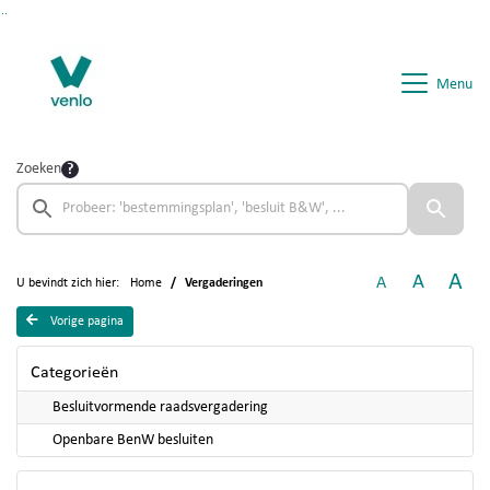
Ga naar de inhoud van deze pagina
Ga naar het zoeken
Ga naar het menu
Menu
Zoeken
A
A
A
U bevindt zich hier:
Home
Vergaderingen
Vorige pagina
Categorieën
Besluitvormende raadsvergadering
Openbare BenW besluiten