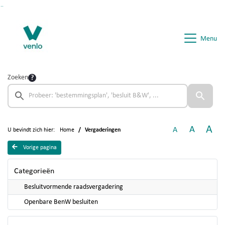
Ga naar de inhoud van deze pagina
Ga naar het zoeken
Ga naar het menu
Menu
Zoeken
A
A
A
U bevindt zich hier:
Home
Vergaderingen
Vorige pagina
Categorieën
Besluitvormende raadsvergadering
Openbare BenW besluiten