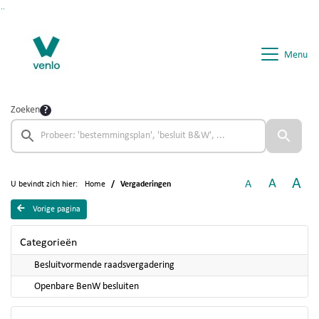
Ga naar de inhoud van deze pagina
Ga naar het zoeken
Ga naar het menu
Menu
Zoeken
A
A
A
U bevindt zich hier:
Home
Vergaderingen
Vorige pagina
Categorieën
Besluitvormende raadsvergadering
Openbare BenW besluiten