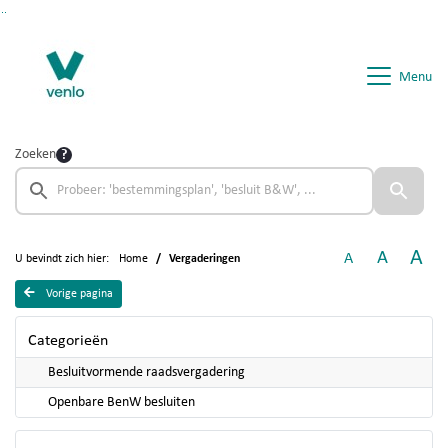
Ga naar de inhoud van deze pagina
Ga naar het zoeken
Ga naar het menu
Menu
Zoeken
A
A
A
U bevindt zich hier:
Home
Vergaderingen
Vorige pagina
Categorieën
Besluitvormende raadsvergadering
Openbare BenW besluiten