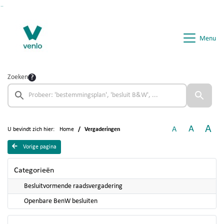
Ga naar de inhoud van deze pagina
Ga naar het zoeken
Ga naar het menu
Menu
Zoeken
A
A
A
U bevindt zich hier:
Home
Vergaderingen
Vorige pagina
Categorieën
Besluitvormende raadsvergadering
Openbare BenW besluiten