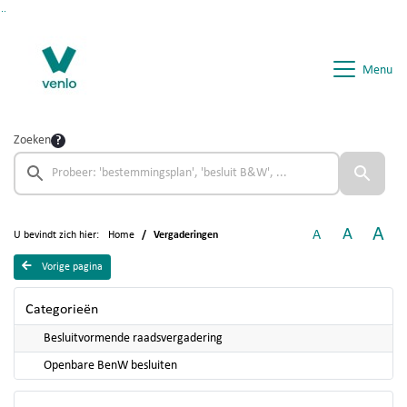
Ga naar de inhoud van deze pagina
Ga naar het zoeken
Ga naar het menu
Menu
Zoeken
A
A
A
U bevindt zich hier:
Home
Vergaderingen
Vorige pagina
Categorieën
Besluitvormende raadsvergadering
Openbare BenW besluiten