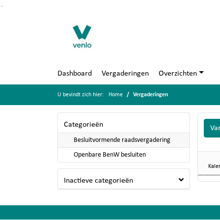
Ga naar de inhoud van deze pagina
Ga naar het zoeken
Ga naar het menu
Dashboard
Vergaderingen
Overzichten
U bevindt zich hier:
Home
Vergaderingen
Categorieën
Va
Besluitvormende raadsvergadering
Openbare BenW besluiten
Kale
Inactieve categorieën