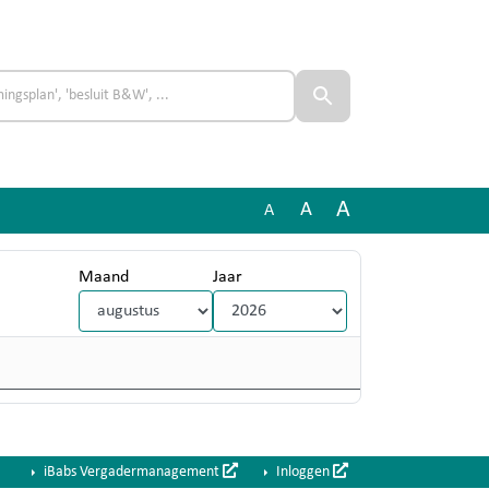
A
A
A
Maand
Jaar
iBabs Vergadermanagement
Inloggen