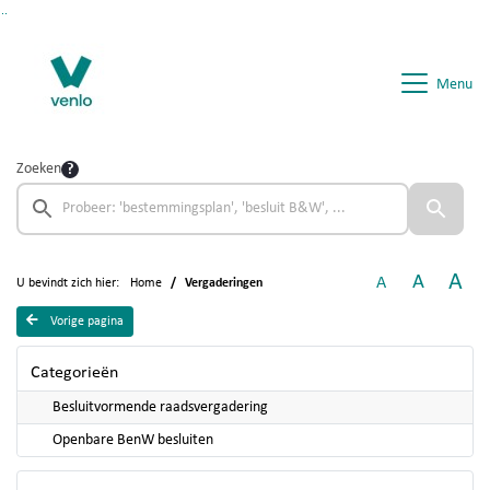
Ga naar de inhoud van deze pagina
Ga naar het zoeken
Ga naar het menu
Menu
Zoeken
A
A
A
U bevindt zich hier:
Home
Vergaderingen
Vorige pagina
Categorieën
Besluitvormende raadsvergadering
Openbare BenW besluiten