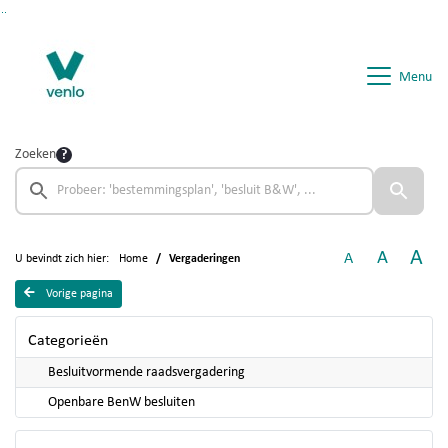
Ga naar de inhoud van deze pagina
Ga naar het zoeken
Ga naar het menu
Menu
Zoeken
A
A
A
U bevindt zich hier:
Home
Vergaderingen
Vorige pagina
Categorieën
Besluitvormende raadsvergadering
Openbare BenW besluiten