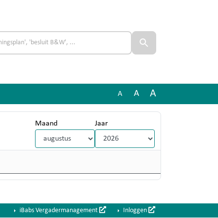
A
A
A
Maand
Jaar
iBabs Vergadermanagement
Inloggen