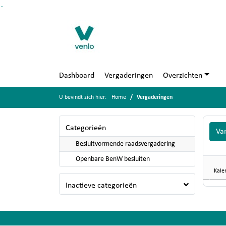
Ga naar de inhoud van deze pagina
Ga naar het zoeken
Ga naar het menu
Dashboard
Vergaderingen
Overzichten
U bevindt zich hier:
Home
Vergaderingen
Categorieën
Va
Besluitvormende raadsvergadering
Openbare BenW besluiten
Kale
Inactieve categorieën