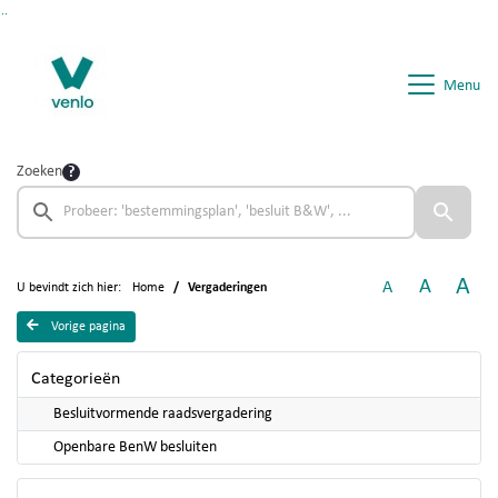
Ga naar de inhoud van deze pagina
Ga naar het zoeken
Ga naar het menu
Menu
Zoeken
A
A
A
U bevindt zich hier:
Home
Vergaderingen
Vorige pagina
Categorieën
Besluitvormende raadsvergadering
Openbare BenW besluiten