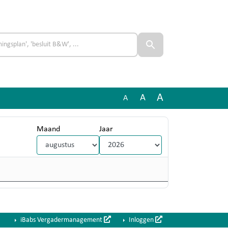
A
A
A
Maand
Jaar
iBabs Vergadermanagement
Inloggen