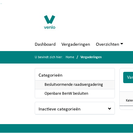
Ga naar de inhoud van deze pagina
Ga naar het zoeken
Ga naar het menu
Dashboard
Vergaderingen
Overzichten
U bevindt zich hier:
Home
Vergaderingen
Categorieën
Va
Besluitvormende raadsvergadering
Openbare BenW besluiten
Kale
Inactieve categorieën