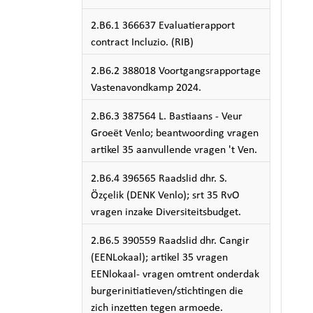
2.B6.1 366637 Evaluatierapport
contract Incluzio. (RIB)
2.B6.2 388018 Voortgangsrapportage
Vastenavondkamp 2024.
2.B6.3 387564 L. Bastiaans - Veur
Groeët Venlo; beantwoording vragen
artikel 35 aanvullende vragen 't Ven.
2.B6.4 396565 Raadslid dhr. S.
Özçelik (DENK Venlo); srt 35 RvO
vragen inzake Diversiteitsbudget.
2.B6.5 390559 Raadslid dhr. Cangir
(EENLokaal); artikel 35 vragen
EENlokaal- vragen omtrent onderdak
burgerinitiatieven/stichtingen die
zich inzetten tegen armoede.