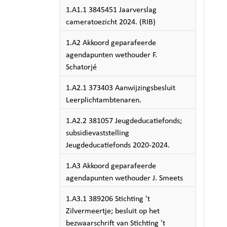
1.A1.1 3845451 Jaarverslag
cameratoezicht 2024. (RIB)
1.A2 Akkoord geparafeerde
agendapunten wethouder F.
Schatorjé
1.A2.1 373403 Aanwijzingsbesluit
Leerplichtambtenaren.
1.A2.2 381057 Jeugdeducatiefonds;
subsidievaststelling
Jeugdeducatiefonds 2020-2024.
1.A3 Akkoord geparafeerde
agendapunten wethouder J. Smeets
1.A3.1 389206 Stichting 't
Zilvermeertje; besluit op het
bezwaarschrift van Stichting 't