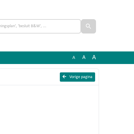
A
A
A
Vorige pagina