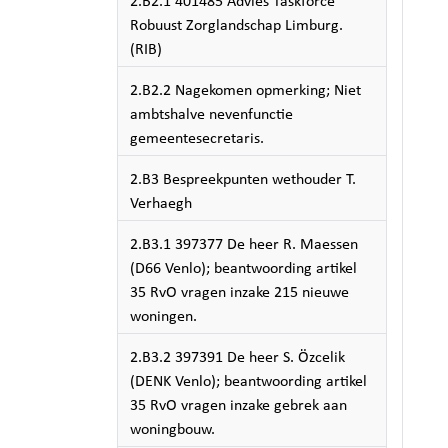
2.B2.1 401485 Advies Taskforce
Robuust Zorglandschap Limburg.
(RIB)
2.B2.2 Nagekomen opmerking; Niet
ambtshalve nevenfunctie
gemeentesecretaris.
2.B3 Bespreekpunten wethouder T.
Verhaegh
2.B3.1 397377 De heer R. Maessen
(D66 Venlo); beantwoording artikel
35 RvO vragen inzake 215 nieuwe
woningen.
2.B3.2 397391 De heer S. Özcelik
(DENK Venlo); beantwoording artikel
35 RvO vragen inzake gebrek aan
woningbouw.