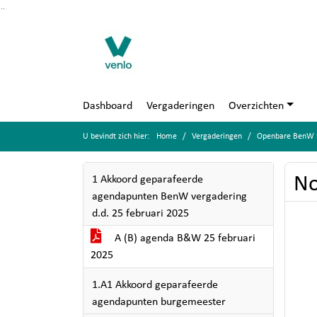
Ga naar de inhoud van deze pagina
Ga naar het zoeken
Ga naar het menu
Dashboard
Vergaderingen
Overzichten
U bevindt zich hier:
Home
Vergaderingen
Openbare BenW be
No
1 Akkoord geparafeerde
agendapunten BenW vergadering
d.d. 25 februari 2025
A (B) agenda B&W 25 februari
2025
1.A1 Akkoord geparafeerde
agendapunten burgemeester